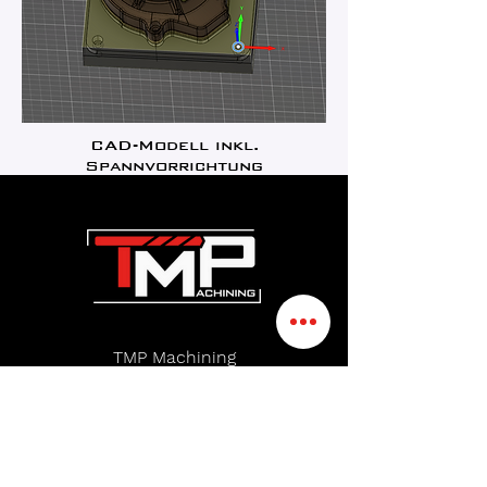
CAD-Modell inkl.
Spannvorrichtung
TMP Machining
Schwarzwaldstr. 26A
76593 Gernsbach
+49 (0) 177 49 33 83 4
info@tmp-
machining.de