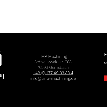
F
TMP Machining
Schwarzwaldstr. 26A
o
76593 Gernsbach
+49 (0) 177 49 33 83 4
info@tmp-machining.de