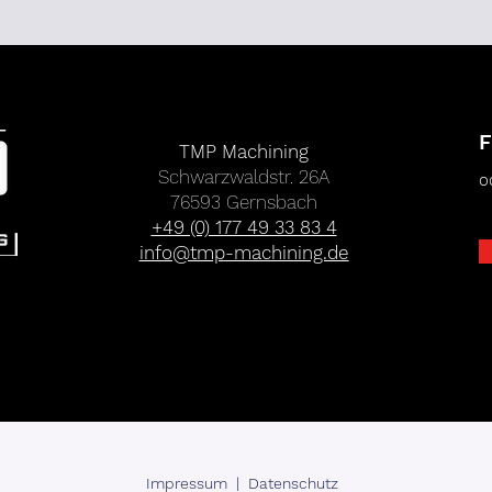
F
TMP Machining
Schwarzwaldstr. 26A
o
76593 Gernsbach
+49 (0) 177 49 33 83 4
info@tmp-machining.de
Impressum
|
Datenschutz