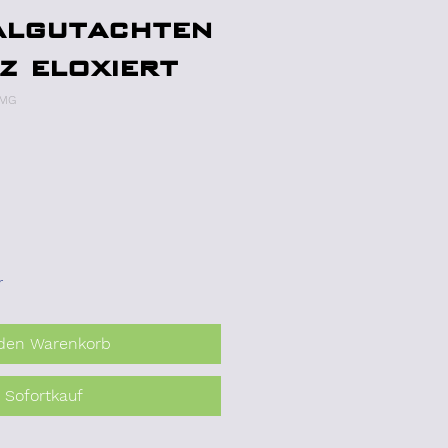
algutachten
z eloxiert
8MG
r
 den Warenkorb
Sofortkauf