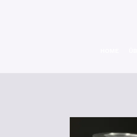
HOME
ÜB