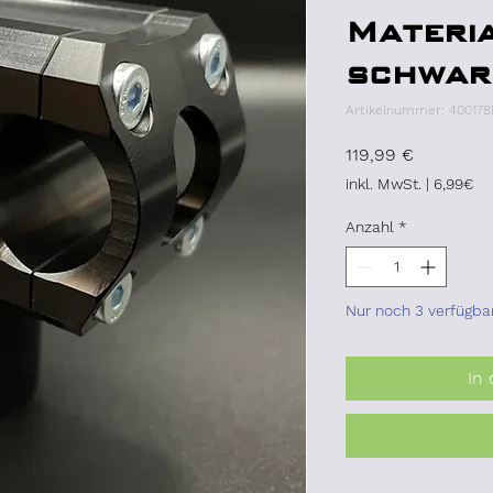
Materi
schwar
Artikelnummer: 40017
Preis
119,99 €
inkl. MwSt.
|
6,99€
Anzahl
*
Nur noch 3 verfügba
In