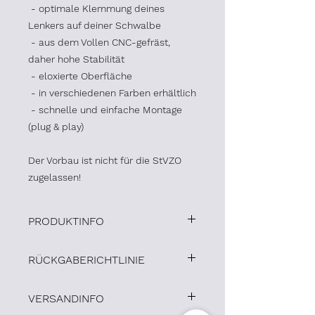
- optimale Klemmung deines
Lenkers auf deiner Schwalbe
- aus dem Vollen CNC-gefräst,
daher hohe Stabilität
- eloxierte Oberfläche
- in verschiedenen Farben erhältlich
- schnelle und einfache Montage
(plug & play)
Der Vorbau ist nicht für die StVZO
zugelassen!
PRODUKTINFO
Unsere Produkte sind 100% Made in
RÜCKGABERICHTLINIE
Germany!
Für die Veredelung unserer Produkte
Sie haben das Recht, binnen
arbeiten wir ausschließlich mit
VERSANDINFO
vierzehn Tagen ohne Angabe von
regionalen Firmen zusammen um